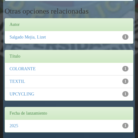
Otras opciones relacionadas
Autor
Salgado Mejia, Lizet
1
Título
COLORANTE
1
TEXTIL
1
UPCYCLING
1
Fecha de lanzamiento
2025
1