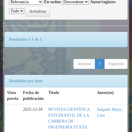
En orden
Autor/registro
Resultados 1-1 de 1.
Anterior
1
Siguiente
Resultados por ítem:
Vista
Fecha de
Título
Autor(es)
previa
publicación
2025-12-18
REVISTA CIENTÍFICA
Salgado Mejia,
ESTUDIANTIL DE LA
Lizet
CARRERA DE
INGENIERÍA TEXTIL