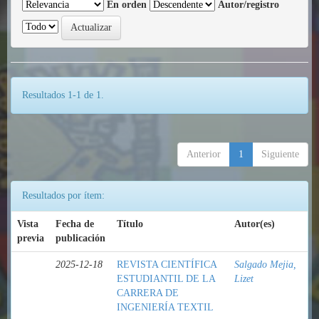
En orden
Autor/registro
Resultados 1-1 de 1.
Anterior
1
Siguiente
Resultados por ítem:
Vista
Fecha de
Título
Autor(es)
previa
publicación
2025-12-18
REVISTA CIENTÍFICA
Salgado Mejia,
ESTUDIANTIL DE LA
Lizet
CARRERA DE
INGENIERÍA TEXTIL