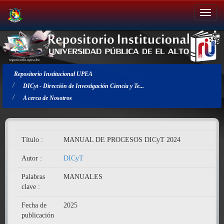
Salir
de
la
navegación
Repositorio Institucional UPEA
DICyt - Dirección de Investigación Ciencia y Te...
A cerca de Nosotros
Título :
MANUAL DE PROCESOS DICyT 2024
Autor :
DICyT
Palabras
MANUALES
clave :
Fecha de
2025
publicación