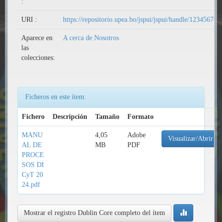
:
URI :
https://repositorio.upea.bo/jspui/jspui/handle/12345678
Aparece en
A cerca de Nosotros
las
colecciones:
Ficheros en este ítem:
Fichero
Descripción
Tamaño
Formato
MANU
4,05
Adobe
Visualizar/Abrir
AL DE
MB
PDF
PROCE
SOS DI
CyT 20
24.pdf
Mostrar el registro Dublin Core completo del ítem