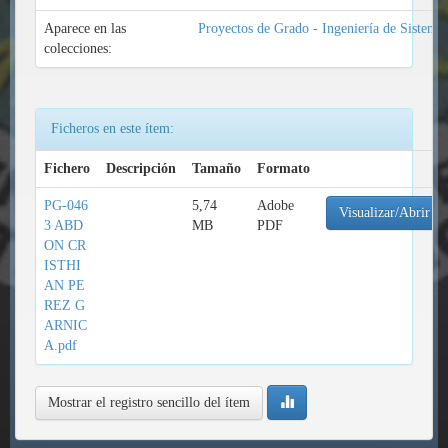
Aparece en las
Proyectos de Grado - Ingeniería de Sistema
colecciones:
Ficheros en este ítem:
Fichero
Descripción
Tamaño
Formato
PG-046
5,74
Adobe
Visualizar/Abrir
3 ABD
MB
PDF
ON CR
ISTHI
AN PE
REZ G
ARNIC
A.pdf
Mostrar el registro sencillo del ítem