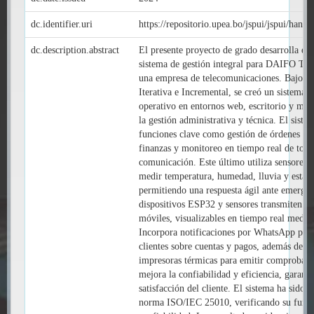
dc.identifier.uri
https://repositorio.upea.bo/jspui/jspui/han
dc.description.abstract
El presente proyecto de grado desarrolla e
sistema de gestión integral para DAIFO 
una empresa de telecomunicaciones. Bajo u
Iterativa e Incremental, se creó un sistema 
operativo en entornos web, escritorio y móvi
la gestión administrativa y técnica. El siste
funciones clave como gestión de órdenes de t
finanzas y monitoreo en tiempo real de torr
comunicación. Este último utiliza sensores 
medir temperatura, humedad, lluvia y estabil
permitiendo una respuesta ágil ante emergen
dispositivos ESP32 y sensores transmiten da
móviles, visualizables en tiempo real medi
Incorpora notificaciones por WhatsApp para
clientes sobre cuentas y pagos, además de i
impresoras térmicas para emitir comprobant
mejora la confiabilidad y eficiencia, garanti
satisfacción del cliente. El sistema ha sido 
norma ISO/IEC 25010, verificando su funci