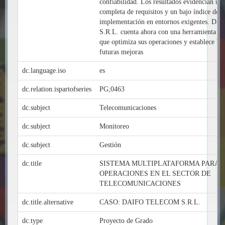
confiabilidad. Los resultados evidencian un
completa de requisitos y un bajo índice de f
implementación en entornos exigentes.
S.R.L. cuenta ahora con una herramienta rob
que optimiza sus operaciones y establece bas
futuras mejoras
dc.language.iso
es
dc.relation.ispartofseries
PG;0463
dc.subject
Telecomunicaciones
dc.subject
Monitoreo
dc.subject
Gestión
dc.title
SISTEMA MULTIPLATAFORMA PARA L
OPERACIONES EN EL SECTOR DE
TELECOMUNICACIONES
dc.title.alternative
CASO: DAIFO TELECOM S.R.L.
dc.type
Proyecto de Grado