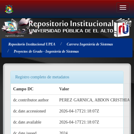
Salir
de
la
navegación
Repositorio Institucional UPEA
Carrera Ingeniería de Sistemas
Proyectos de Grado - Ingeniería de Sistemas
Registro completo de metadatos
Campo DC
Valor
dc.contributor.author
PEREZ GARNICA, ABDON CRISTHIAN
dc.date.accessioned
2026-04-17T21:18:07Z
dc.date.available
2026-04-17T21:18:07Z
dc.date.issued
2024