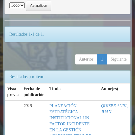
Resultados 1-1 de 1.
Anterior
1
Siguiente
Resultados por ítem:
Vista
Fecha de
Título
Autor(es)
previa
publicación
2019
PLANEACIÓN
QUISPE SURI,
ESTRATÉGICA
JUAN
INSTITUCIONAL UN
FACTOR INCIDENTE
EN LA GESTIÓN