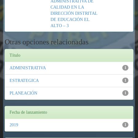
ADMINISTRATIVA DE
CALIDAD EN LA
DIRECCIÓN DISTRITAL
DE EDUCACIÓN EL
ALTO – 3
Otras opciones relacionadas
Título
ADMINISTRATIVA
1
ESTRATEGICA
1
PLANEACIÓN
1
Fecha de lanzamiento
2019
1