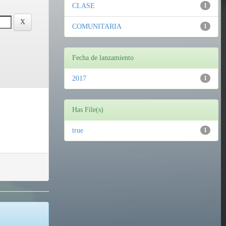
CLASE
1
COMUNITARIA
1
Fecha de lanzamiento
2017
1
Has File(s)
true
1