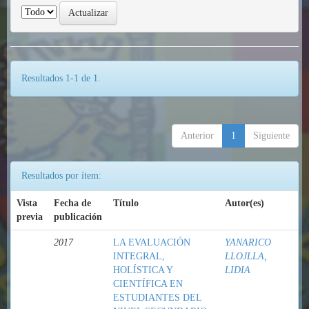
Resultados 1-1 de 1.
Anterior
1
Siguiente
Resultados por ítem:
Vista
Fecha de
Título
Autor(es)
previa
publicación
2017
LA EVALUACIÓN
YANARICO
INTEGRAL,
LLOJLLA,
HOLÍSTICA Y
LIDIA
CIENTÍFICA EN
ESTUDIANTES DEL