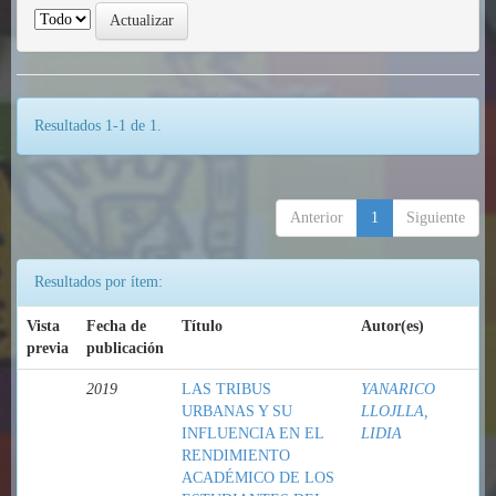
Resultados 1-1 de 1.
Anterior
1
Siguiente
Resultados por ítem:
Vista
Fecha de
Título
Autor(es)
previa
publicación
2019
LAS TRIBUS
YANARICO
URBANAS Y SU
LLOJLLA,
INFLUENCIA EN EL
LIDIA
RENDIMIENTO
ACADÉMICO DE LOS