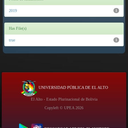
2019
1
Has File(s)
true
1
UNIVERSIDAD PÚBLICA DE EL ALTO
El Alto - Estado Plurinacional de Bolivia
Copyleft © UPEA
2026