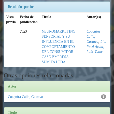
Resultados por ítem:
Vista
Fecha de
Título
Autor(es)
previa
publicación
2023
NEUROMARKETING
Coaquira
SENSORIAL Y SU
Calle,
INFLUENCIA EN EL
Gustavo
;
Lic.
COMPORTAMIENTO
Patzi Ayala,
DEL CONSUMIDOR
Luís. Tutor
CASO EMPRESA
SUMITA LTDA.
Otras opciones relacionadas
Autor
Coaquira Calle, Gustavo
1
Título