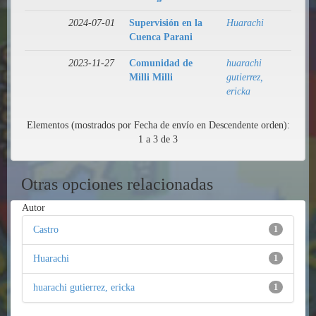
2024-07-01
Supervisión en la
Huarachi
Cuenca Parani
2023-11-27
Comunidad de
huarachi
Milli Milli
gutierrez,
ericka
Elementos (mostrados por Fecha de envío en Descendente orden):
1 a 3 de 3
Otras opciones relacionadas
Autor
Castro
1
Huarachi
1
huarachi gutierrez, ericka
1