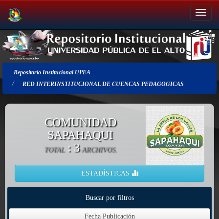
Salir
de
la
navegación
Repositorio Institucional UPEA
RED INTERINSTITUCIONAL DE CUENCAS PEDAGOGICAS
COMUNIDAD
SAPAHAQUI
: 3
TOTAL
ARCHIVOS.
ESTADÍSTICAS
Buscar por filtros