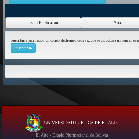
Suscribirse para recibir un correo electrónico cada vez que se introduzca un ítem en esta
UNIVERSIDAD PÚBLICA DE EL ALTO
El Alto - Estado Plurinacional de Bolivia