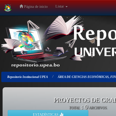
Listar
Página de inicio
Salir
de
la
navegación
Repositorio Institucional UPEA
ÁREA DE CIENCIAS ECONÓMICAS, FIN
PROYECTOS DE GRA
: 0
TOTAL
ARCHIVOS.
ESTADÍSTICAS