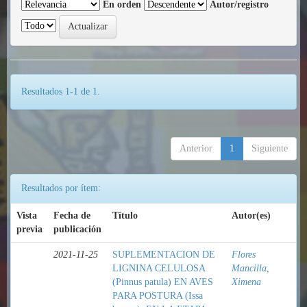
En orden
Autor/registro
Resultados 1-1 de 1.
Anterior
1
Siguiente
Resultados por ítem:
Vista
Fecha de
Título
Autor(es)
previa
publicación
2021-11-25
SUPLEMENTACION DE
Flores
LIGNINA CELULOSA
Mancilla,
(Pinnus patula) EN AVES
Ximena
PARA POSTURA (Issa