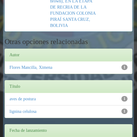
brown), EN LA ETAPA
DE RECRIA DE LA
FUNDACION COLONIA
PIRAÍ SANTA CRUZ,
BOLIVIA
Otras opciones relacionadas
Autor
Flores Mancilla, Ximena
1
Título
aves de postura
1
lignina celulosa
1
Fecha de lanzamiento