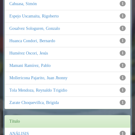
Cahuasa, Simón
1
Espejo Uscamaita, Rigoberto
1
Gosalvez Sologuren, Gonzalo
1
Huanca Condori, Bernardo
1
Humérez Oscori, Jesús
1
Mamani Ramírez, Pablo
1
Mollericona Pajarito, Juan Jhonny
1
Tola Mendoza, Reynaldo Trigidio
1
Zarate Choquevillca, Brígida
1
Título
ANÁLISIS
1