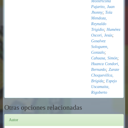
Mollericona
Pajarito, Juan
Jhonny
;
Tola
Mendoza,
Reynaldo
Trigidio
;
Humérez
Oscori, Jesús
;
Gosalvez
Sologuren,
Gonzalo
;
Cahuasa, Simón
;
Huanca Condori,
Bernardo
;
Zarate
Choquevillca,
Brígida
;
Espejo
Uscamaita,
Rigoberto
Otras opciones relacionadas
Autor