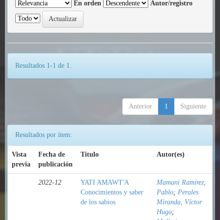
En orden
Autor/registro
Resultados 1-1 de 1.
Anterior
1
Siguiente
Resultados por ítem:
Vista
Fecha de
Título
Autor(es)
previa
publicación
2022-12
YATI AMAWT'A
Mamani Ramírez,
Conocimientos y saber
Pablo
;
Perales
de los sabios
Miranda, Víctor
Hugo
;