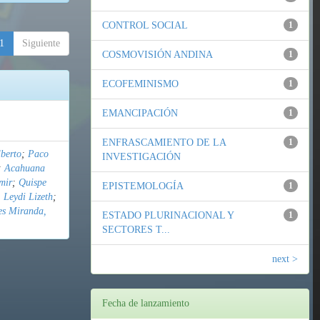
CONTROL SOCIAL
1
1
Siguiente
COSMOVISIÓN ANDINA
1
ECOFEMINISMO
1
EMANCIPACIÓN
1
ENFRASCAMIENTO DE LA
1
berto
;
Paco
INVESTIGACIÓN
;
Acahuana
mir
;
Quispe
EPISTEMOLOGÍA
1
 Leydi Lizeth
;
es Miranda,
ESTADO PLURINACIONAL Y
1
SECTORES T...
next >
Fecha de lanzamiento