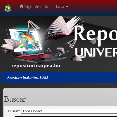
Listar
Página de inicio
Salir
de
la
navegación
Repositorio Institucional UPEA
Buscar
Buscar: