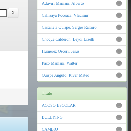
Aduviri Mamani, Alberto
1
Callisaya Pocoaca, Vladimir
1
Castañeta Quispe, Sergio Ramiro
1
Choque Calderón, Leydi Lizeth
1
Humerez Oscori, Jesús
1
Paco Mamani, Walter
1
Quispe Angulo, River Mateo
1
Título
ACOSO ESCOLAR
1
BULLYING
1
CAMBIO
1