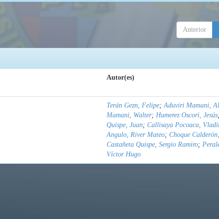
Anterior
Autor(es)
Terán Gezn, Felipe
;
Aduviri Mamani, Al
Mamani, Walter
;
Humerez Oscori, Jesús
Quispe, Juan
;
Callisaya Pocoaca, Vladi
Angulo, River Mateo
;
Choque Calderón,
Castañeta Quispe, Sergio Ramiro
;
Peral
Víctor Hugo