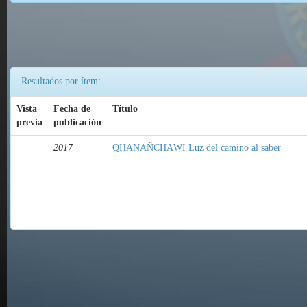
Resultados por ítem:
Vista
Fecha de
Título
previa
publicación
2017
QHANAÑCHÄWI Luz del camino al saber