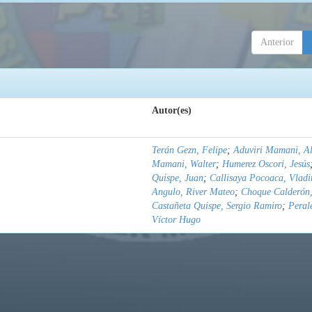
Anterior
Autor(es)
Terán Gezn, Felipe
;
Aduviri Mamani, Al
Mamani, Walter
;
Humerez Oscori, Jesús
Quispe, Juan
;
Callisaya Pocoaca, Vladi
Angulo, River Mateo
;
Choque Calderón,
Castañeta Quispe, Sergio Ramiro
;
Peral
Víctor Hugo