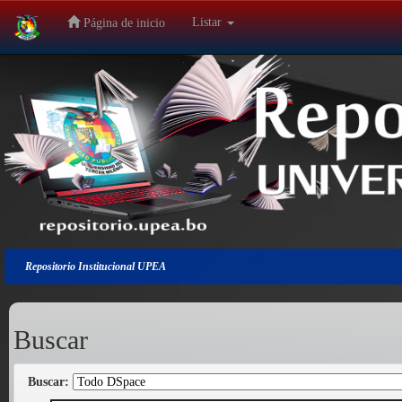
Listar
Página de inicio
Salir
de
la
navegación
Repositorio Institucional UPEA
Buscar
Buscar: