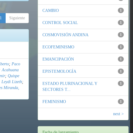
CAMBIO
1
1
Siguiente
CONTROL SOCIAL
1
COSMOVISIÓN ANDINA
1
ECOFEMINISMO
1
EMANCIPACIÓN
1
berto
;
Paco
;
Acahuana
EPISTEMOLOGÍA
1
mir
;
Quispe
 Leydi Lizeth
;
ESTADO PLURINACIONAL Y
1
es Miranda,
SECTORES T...
FEMINISMO
1
next >
Fecha de lanzamiento