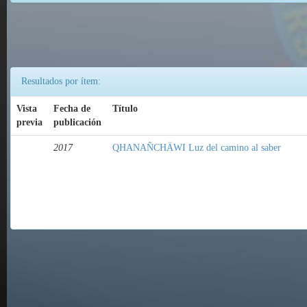
Resultados por ítem:
Vista
Fecha de
Título
previa
publicación
2017
QHANAÑCHÄWI Luz del camino al saber