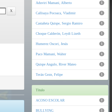
Aduviri Mamani, Alberto
1
Callisaya Pocoaca, Vladimir
1
Castañeta Quispe, Sergio Ramiro
1
Choque Calderón, Leydi Lizeth
1
Humerez Oscori, Jesús
1
Paco Mamani, Walter
1
Quispe Angulo, River Mateo
1
Terán Gezn, Felipe
1
Título
ACOSO ESCOLAR
1
BULLYING
1