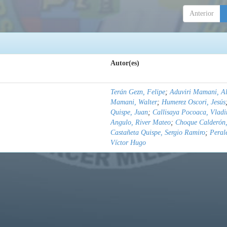
Anterior
Autor(es)
Terán Gezn, Felipe
;
Aduviri Mamani, Al
Mamani, Walter
;
Humerez Oscori, Jesús
Quispe, Juan
;
Callisaya Pocoaca, Vladi
Angulo, River Mateo
;
Choque Calderón,
Castañeta Quispe, Sergio Ramiro
;
Peral
Víctor Hugo