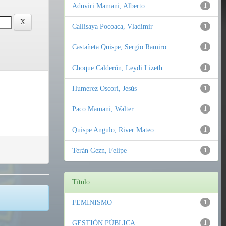
Aduviri Mamani, Alberto
1
Callisaya Pocoaca, Vladimir
1
Castañeta Quispe, Sergio Ramiro
1
Choque Calderón, Leydi Lizeth
1
Humerez Oscori, Jesús
1
Paco Mamani, Walter
1
Quispe Angulo, River Mateo
1
Terán Gezn, Felipe
1
Título
FEMINISMO
1
GESTIÓN PÚBLICA
1