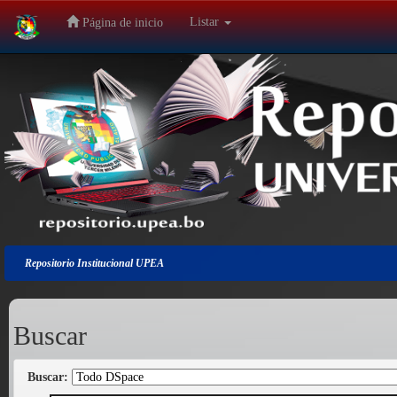
Listar
Página de inicio
Salir
de
la
navegación
Repositorio Institucional UPEA
Buscar
Buscar: