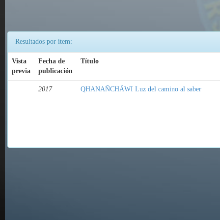
Resultados por ítem:
Vista
Fecha de
Título
previa
publicación
2017
QHANAÑCHÄWI Luz del camino al saber