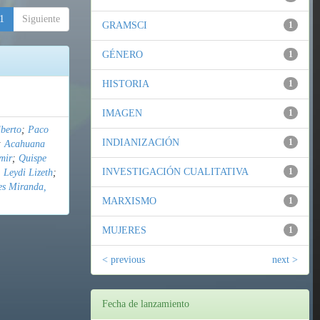
1
Siguiente
GRAMSCI
1
GÉNERO
1
HISTORIA
1
IMAGEN
1
berto
;
Paco
INDIANIZACIÓN
1
;
Acahuana
mir
;
Quispe
INVESTIGACIÓN CUALITATIVA
1
 Leydi Lizeth
;
es Miranda,
MARXISMO
1
MUJERES
1
< previous
next >
Fecha de lanzamiento