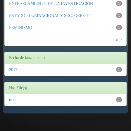
ENFRASCAMIENTO DE LA INVESTIGACIÓN
1
ESTADO PLURINACIONAL Y SECTORES T...
1
FEMINISMO
1
next >
Fecha de lanzamiento
2017
1
Has File(s)
true
1