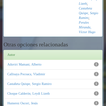
Lizeth
;
Castañeta
Quispe, Sergio
Ramiro
;
Perales
Miranda,
Víctor Hugo
Otras opciones relacionadas
Autor
Aduviri Mamani, Alberto
1
Callisaya Pocoaca, Vladimir
1
Castañeta Quispe, Sergio Ramiro
1
Choque Calderón, Leydi Lizeth
1
Humerez Oscori, Jesús
1