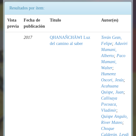
Resultados por ítem:
Vista
Fecha de
Título
Autor(es)
previa
publicación
2017
QHANAÑCHÄWI Luz
Terán Gezn,
del camino al saber
Felipe
;
Aduviri
Mamani,
Alberto
;
Paco
Mamani,
Walter
;
Humerez
Oscori, Jesús
;
Acahuana
Quispe, Juan
;
Callisaya
Pocoaca,
Vladimir
;
Quispe Angulo,
River Mateo
;
Choque
Calderón, Leydi