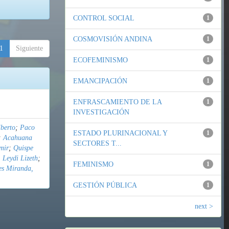
CONTROL SOCIAL
1
COSMOVISIÓN ANDINA
1
1
Siguiente
ECOFEMINISMO
1
EMANCIPACIÓN
1
ENFRASCAMIENTO DE LA
1
INVESTIGACIÓN
berto
;
Paco
ESTADO PLURINACIONAL Y
1
;
Acahuana
SECTORES T...
mir
;
Quispe
 Leydi Lizeth
;
FEMINISMO
1
es Miranda,
GESTIÓN PÚBLICA
1
next >