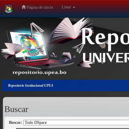
Listar
Página de inicio
Salir
de
la
navegación
Repositorio Institucional UPEA
Buscar
Buscar: