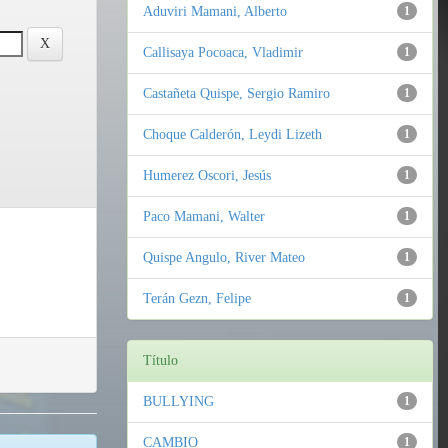
Aduviri Mamani, Alberto
1
Callisaya Pocoaca, Vladimir
1
Castañeta Quispe, Sergio Ramiro
1
Choque Calderón, Leydi Lizeth
1
Humerez Oscori, Jesús
1
Paco Mamani, Walter
1
Quispe Angulo, River Mateo
1
Terán Gezn, Felipe
1
Título
BULLYING
1
CAMBIO
1