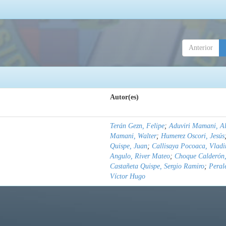
Anterior
Autor(es)
Terán Gezn, Felipe
;
Aduviri Mamani, Al
Mamani, Walter
;
Humerez Oscori, Jesús
Quispe, Juan
;
Callisaya Pocoaca, Vladi
Angulo, River Mateo
;
Choque Calderón,
Castañeta Quispe, Sergio Ramiro
;
Peral
Víctor Hugo