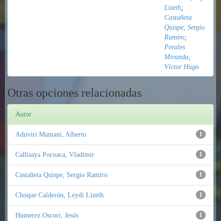
Lizeth
;
Castañeta
Quispe, Sergio
Ramiro
;
Perales
Miranda,
Víctor Hugo
Otras opciones relacionadas
Autor
Aduviri Mamani, Alberto
1
Callisaya Pocoaca, Vladimir
1
Castañeta Quispe, Sergio Ramiro
1
Choque Calderón, Leydi Lizeth
1
Humerez Oscori, Jesús
1