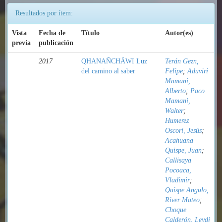
Resultados por ítem:
Vista
Fecha de
Título
Autor(es)
previa
publicación
2017
QHANAÑCHÄWI Luz
Terán Gezn,
del camino al saber
Felipe
;
Aduviri
Mamani,
Alberto
;
Paco
Mamani,
Walter
;
Humerez
Oscori, Jesús
;
Acahuana
Quispe, Juan
;
Callisaya
Pocoaca,
Vladimir
;
Quispe Angulo,
River Mateo
;
Choque
Calderón, Leydi