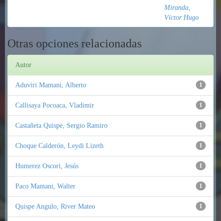
Miranda,
Víctor Hugo
Otras opciones relacionadas
Autor
Aduviri Mamani, Alberto
1
Callisaya Pocoaca, Vladimir
1
Castañeta Quispe, Sergio Ramiro
1
Choque Calderón, Leydi Lizeth
1
Humerez Oscori, Jesús
1
Paco Mamani, Walter
1
Quispe Angulo, River Mateo
1