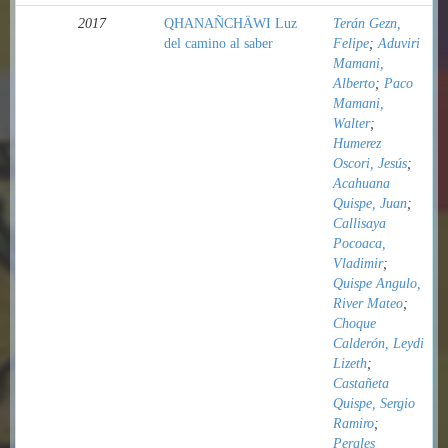
2017
QHANAÑCHÄWI Luz
Terán Gezn,
del camino al saber
Felipe
;
Aduviri
Mamani,
Alberto
;
Paco
Mamani,
Walter
;
Humerez
Oscori, Jesús
;
Acahuana
Quispe, Juan
;
Callisaya
Pocoaca,
Vladimir
;
Quispe Angulo,
River Mateo
;
Choque
Calderón, Leydi
Lizeth
;
Castañeta
Quispe, Sergio
Ramiro
;
Perales