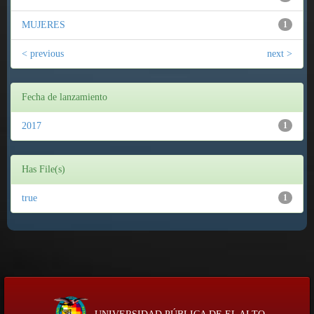
MUJERES
1
< previous
next >
Fecha de lanzamiento
2017
1
Has File(s)
true
1