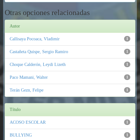
Otras opciones relacionadas
Autor
Callisaya Pocoaca, Vladimir
1
Castañeta Quispe, Sergio Ramiro
1
Choque Calderón, Leydi Lizeth
1
Paco Mamani, Walter
1
Terán Gezn, Felipe
1
Título
ACOSO ESCOLAR
1
BULLYING
1