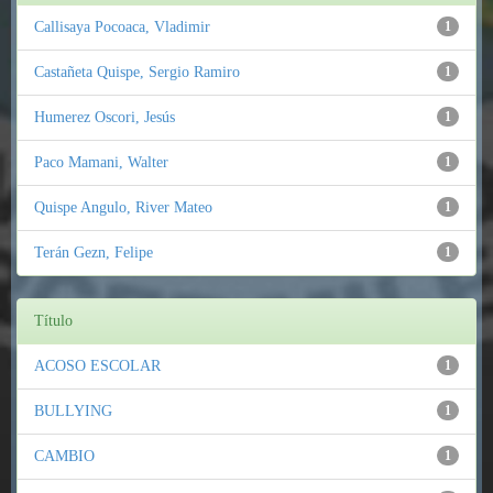
Callisaya Pocoaca, Vladimir
1
Castañeta Quispe, Sergio Ramiro
1
Humerez Oscori, Jesús
1
Paco Mamani, Walter
1
Quispe Angulo, River Mateo
1
Terán Gezn, Felipe
1
Título
ACOSO ESCOLAR
1
BULLYING
1
CAMBIO
1