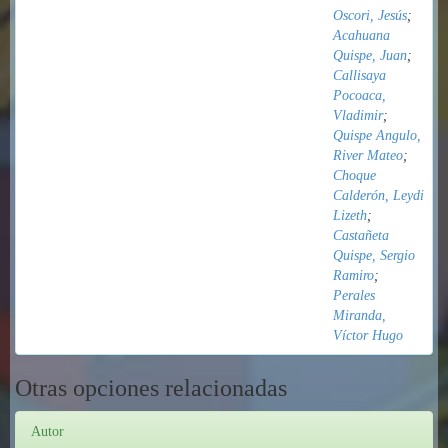
Oscori, Jesús
;
Acahuana
Quispe, Juan
;
Callisaya
Pocoaca,
Vladimir
;
Quispe Angulo,
River Mateo
;
Choque
Calderón, Leydi
Lizeth
;
Castañeta
Quispe, Sergio
Ramiro
;
Perales
Miranda,
Víctor Hugo
Otras opciones relacionadas
Autor