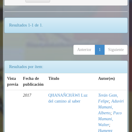
Resultados 1-1 de 1.
Anterior
1
Siguiente
Resultados por ítem:
Vista
Fecha de
Título
Autor(es)
previa
publicación
2017
QHANAÑCHÄWI Luz
Terán Gezn,
del camino al saber
Felipe
;
Aduviri
Mamani,
Alberto
;
Paco
Mamani,
Walter
;
Humerez