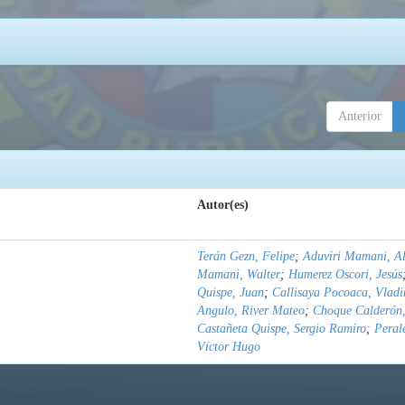
Anterior
Autor(es)
Terán Gezn, Felipe
;
Aduviri Mamani, Al
Mamani, Walter
;
Humerez Oscori, Jesús
Quispe, Juan
;
Callisaya Pocoaca, Vladi
Angulo, River Mateo
;
Choque Calderón,
Castañeta Quispe, Sergio Ramiro
;
Peral
Víctor Hugo