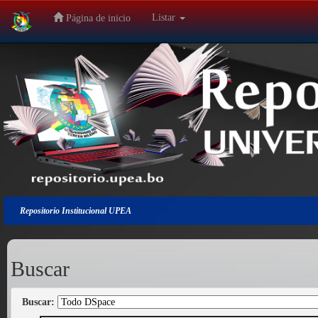
Listar
Página de inicio
Salir
de
la
navegación
Repositorio Institucional UPEA
Buscar
Buscar: