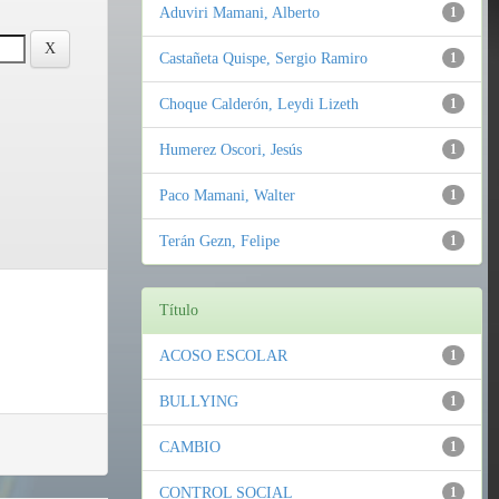
Aduviri Mamani, Alberto
1
Castañeta Quispe, Sergio Ramiro
1
Choque Calderón, Leydi Lizeth
1
Humerez Oscori, Jesús
1
Paco Mamani, Walter
1
Terán Gezn, Felipe
1
Título
ACOSO ESCOLAR
1
BULLYING
1
CAMBIO
1
CONTROL SOCIAL
1