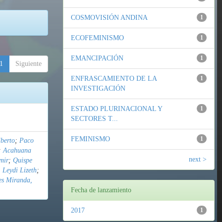
COSMOVISIÓN ANDINA
1
ECOFEMINISMO
1
EMANCIPACIÓN
1
1
Siguiente
ENFRASCAMIENTO DE LA
1
INVESTIGACIÓN
ESTADO PLURINACIONAL Y
1
SECTORES T...
FEMINISMO
1
berto
;
Paco
;
Acahuana
next >
mir
;
Quispe
 Leydi Lizeth
;
es Miranda,
Fecha de lanzamiento
2017
1