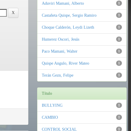
Aduviri Mamani, Alberto
1
Castañeta Quispe, Sergio Ramiro
1
Choque Calderón, Leydi Lizeth
1
Humerez Oscori, Jesús
1
Paco Mamani, Walter
1
Quispe Angulo, River Mateo
1
Terán Gezn, Felipe
1
Título
BULLYING
1
CAMBIO
1
CONTROL SOCIAL
1