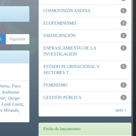
COSMOVISIÓN ANDINA
1
ECOFEMINISMO
1
EMANCIPACIÓN
1
1
Siguiente
ENFRASCAMIENTO DE LA
1
INVESTIGACIÓN
ESTADO PLURINACIONAL Y
1
SECTORES T...
FEMINISMO
1
berto
;
Paco
;
Acahuana
GESTIÓN PÚBLICA
1
mir
;
Quispe
 Leydi Lizeth
;
next >
es Miranda,
Fecha de lanzamiento