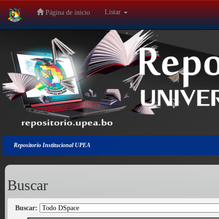
Listar
Página de inicio
Salir
de
la
navegación
Repositorio Institucional UPEA
Buscar
Buscar: