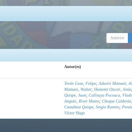
Anterior
Autor(es)
Terán Gezn, Felipe
;
Aduviri Mamani, Al
Mamani, Walter
;
Humerez Oscori, Jesús
Quispe, Juan
;
Callisaya Pocoaca, Vladi
Angulo, River Mateo
;
Choque Calderón,
Castañeta Quispe, Sergio Ramiro
;
Peral
Víctor Hugo