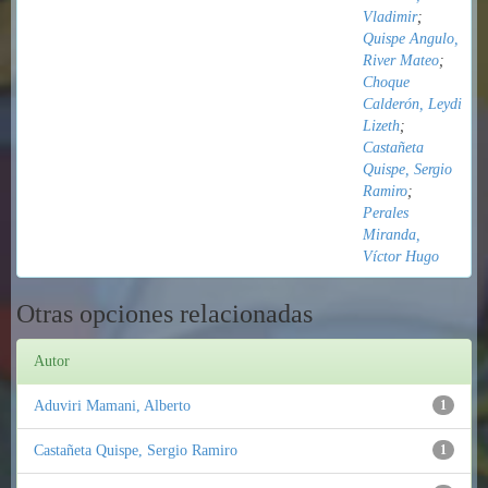
Vladimir
;
Quispe Angulo,
River Mateo
;
Choque
Calderón, Leydi
Lizeth
;
Castañeta
Quispe, Sergio
Ramiro
;
Perales
Miranda,
Víctor Hugo
Otras opciones relacionadas
Autor
Aduviri Mamani, Alberto
1
Castañeta Quispe, Sergio Ramiro
1