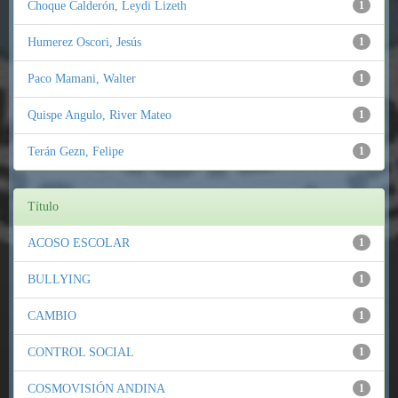
Choque Calderón, Leydi Lizeth
1
Humerez Oscori, Jesús
1
Paco Mamani, Walter
1
Quispe Angulo, River Mateo
1
Terán Gezn, Felipe
1
Título
ACOSO ESCOLAR
1
BULLYING
1
CAMBIO
1
CONTROL SOCIAL
1
COSMOVISIÓN ANDINA
1