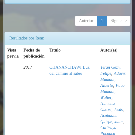
Anterior
1
Siguiente
Resultados por ítem:
Vista
Fecha de
Título
Autor(es)
previa
publicación
2017
QHANAÑCHÄWI Luz
Terán Gezn,
del camino al saber
Felipe
;
Aduviri
Mamani,
Alberto
;
Paco
Mamani,
Walter
;
Humerez
Oscori, Jesús
;
Acahuana
Quispe, Juan
;
Callisaya
Pocoaca,