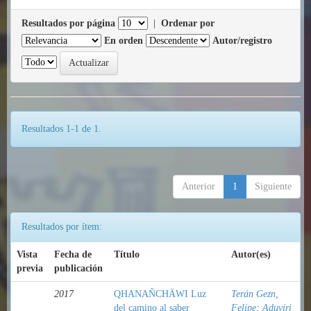
Resultados por página
|
Ordenar por
En orden
Autor/registro
Resultados 1-1 de 1.
Anterior
1
Siguiente
Resultados por ítem:
Vista
Fecha de
Título
Autor(es)
previa
publicación
2017
QHANAÑCHÄWI Luz
Terán Gezn,
del camino al saber
Felipe
;
Aduviri