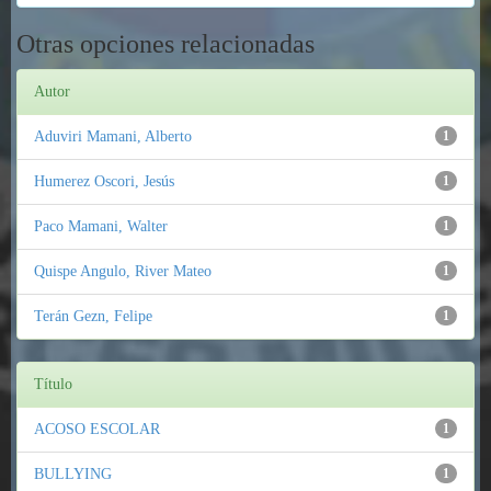
Otras opciones relacionadas
Autor
Aduviri Mamani, Alberto
1
Humerez Oscori, Jesús
1
Paco Mamani, Walter
1
Quispe Angulo, River Mateo
1
Terán Gezn, Felipe
1
Título
ACOSO ESCOLAR
1
BULLYING
1