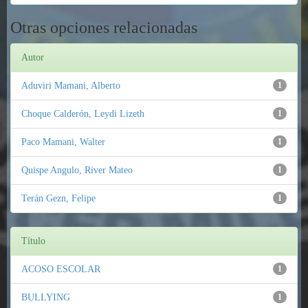
Otras opciones relacionadas
Autor
Aduviri Mamani, Alberto
1
Choque Calderón, Leydi Lizeth
1
Paco Mamani, Walter
1
Quispe Angulo, River Mateo
1
Terán Gezn, Felipe
1
Título
ACOSO ESCOLAR
1
BULLYING
1