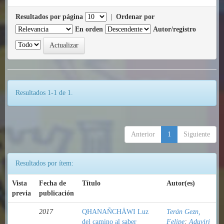
Resultados por página
|
Ordenar por
En orden
Autor/registro
Resultados 1-1 de 1.
Anterior
1
Siguiente
Resultados por ítem:
Vista
Fecha de
Título
Autor(es)
previa
publicación
2017
QHANAÑCHÄWI Luz
Terán Gezn,
del camino al saber
Felipe
;
Aduviri