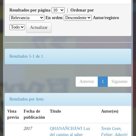
Resultados por página
|
Ordenar por
En orden
Autor/registro
Resultados 1-1 de 1.
Anterior
1
Siguiente
Resultados por ítem:
Vista
Fecha de
Título
Autor(es)
previa
publicación
2017
QHANAÑCHÄWI Luz
Terán Gezn,
del camino al saber
Felipe
;
Aduviri