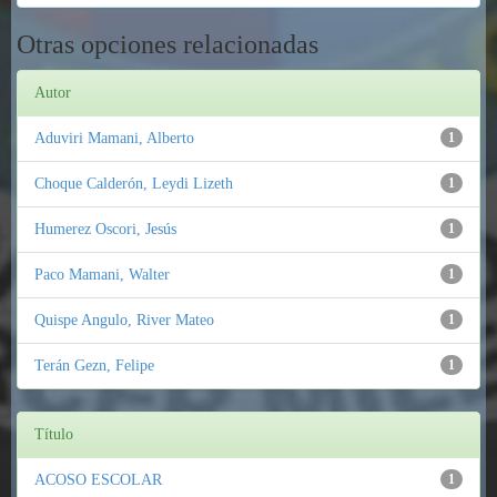
Otras opciones relacionadas
Autor
Aduviri Mamani, Alberto
1
Choque Calderón, Leydi Lizeth
1
Humerez Oscori, Jesús
1
Paco Mamani, Walter
1
Quispe Angulo, River Mateo
1
Terán Gezn, Felipe
1
Título
ACOSO ESCOLAR
1