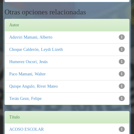
Otras opciones relacionadas
Autor
Aduviri Mamani, Alberto
1
Choque Calderón, Leydi Lizeth
1
Humerez Oscori, Jesús
1
Paco Mamani, Walter
1
Quispe Angulo, River Mateo
1
Terán Gezn, Felipe
1
Título
ACOSO ESCOLAR
1