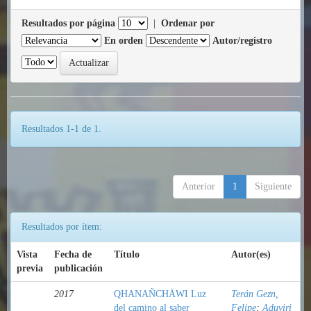
Resultados por página
|
Ordenar por
En orden
Autor/registro
Resultados 1-1 de 1.
Anterior
1
Siguiente
Resultados por ítem:
Vista
Fecha de
Título
Autor(es)
previa
publicación
2017
QHANAÑCHÄWI Luz
Terán Gezn,
del camino al saber
Felipe
;
Aduviri