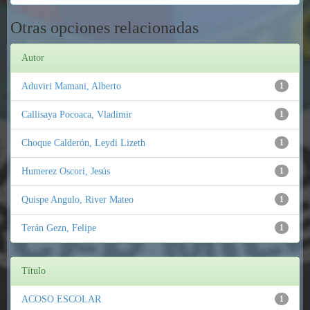
Otras opciones relacionadas
Autor
Aduviri Mamani, Alberto
1
Callisaya Pocoaca, Vladimir
1
Choque Calderón, Leydi Lizeth
1
Humerez Oscori, Jesús
1
Quispe Angulo, River Mateo
1
Terán Gezn, Felipe
1
Título
ACOSO ESCOLAR
1