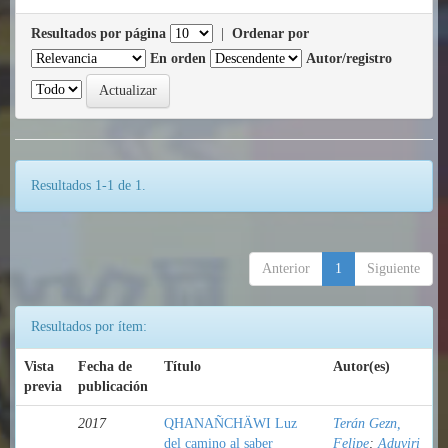
Resultados por página
|
Ordenar por
En orden
Autor/registro
Resultados 1-1 de 1.
Anterior
1
Siguiente
Resultados por ítem:
Vista
Fecha de
Título
Autor(es)
previa
publicación
2017
QHANAÑCHÄWI Luz
Terán Gezn,
del camino al saber
Felipe
;
Aduviri