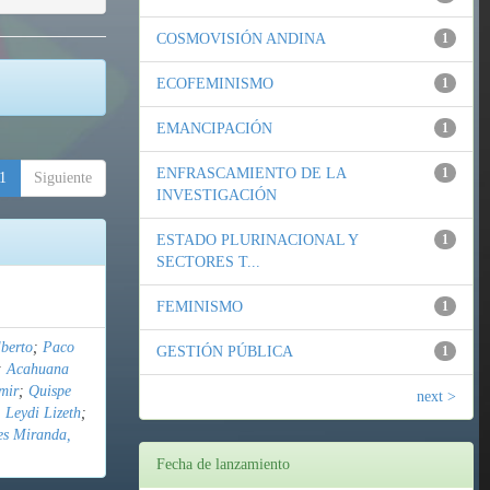
COSMOVISIÓN ANDINA
1
ECOFEMINISMO
1
EMANCIPACIÓN
1
ENFRASCAMIENTO DE LA
1
1
Siguiente
INVESTIGACIÓN
ESTADO PLURINACIONAL Y
1
SECTORES T...
FEMINISMO
1
berto
;
Paco
GESTIÓN PÚBLICA
1
;
Acahuana
mir
;
Quispe
next >
 Leydi Lizeth
;
es Miranda,
Fecha de lanzamiento