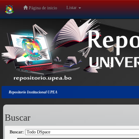
Listar
Página de inicio
Salir
de
la
navegación
Repositorio Institucional UPEA
Buscar
Buscar: