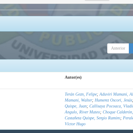
Anterior
Autor(es)
Terán Gezn, Felipe
;
Aduviri Mamani, Al
Mamani, Walter
;
Humerez Oscori, Jesús
Quispe, Juan
;
Callisaya Pocoaca, Vladi
Angulo, River Mateo
;
Choque Calderón,
Castañeta Quispe, Sergio Ramiro
;
Peral
Víctor Hugo