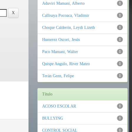
Aduviri Mamani, Alberto
1
Callisaya Pocoaca, Vladimir
1
Choque Calderón, Leydi Lizeth
1
Humerez Oscori, Jesús
1
Paco Mamani, Walter
1
Quispe Angulo, River Mateo
1
Terán Gezn, Felipe
1
Título
ACOSO ESCOLAR
1
BULLYING
1
CONTROL SOCIAL
1