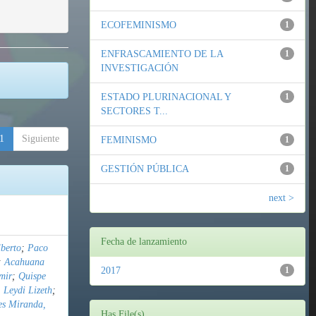
ECOFEMINISMO
1
ENFRASCAMIENTO DE LA
1
INVESTIGACIÓN
ESTADO PLURINACIONAL Y
1
SECTORES T...
1
Siguiente
FEMINISMO
1
GESTIÓN PÚBLICA
1
next >
Fecha de lanzamiento
berto
;
Paco
;
Acahuana
2017
1
mir
;
Quispe
 Leydi Lizeth
;
es Miranda,
Has File(s)