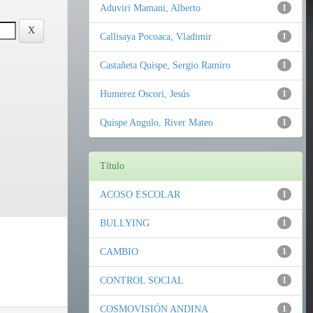
Aduviri Mamani, Alberto
1
Callisaya Pocoaca, Vladimir
1
Castañeta Quispe, Sergio Ramiro
1
Humerez Oscori, Jesús
1
Quispe Angulo, River Mateo
1
Título
ACOSO ESCOLAR
1
BULLYING
1
CAMBIO
1
CONTROL SOCIAL
1
COSMOVISIÓN ANDINA
1