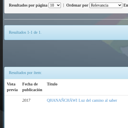
Resultados por página
|
Ordenar por
En
Resultados 1-1 de 1.
Resultados por ítem:
Vista
Fecha de
Título
previa
publicación
2017
QHANAÑCHÄWI Luz del camino al saber