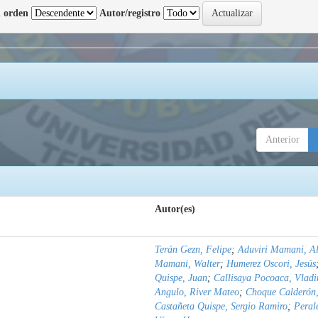
 orden
Autor/registro
Anterior
Autor(es)
Terán Gezn, Felipe
;
Aduviri Mamani, Al
Mamani, Walter
;
Humerez Oscori, Jesús
Quispe, Juan
;
Callisaya Pocoaca, Vladi
Angulo, River Mateo
;
Choque Calderón,
Castañeta Quispe, Sergio Ramiro
;
Peral