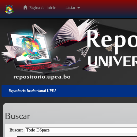
Listar
Página de inicio
Salir
de
la
navegación
Repositorio Institucional UPEA
Buscar
Buscar: