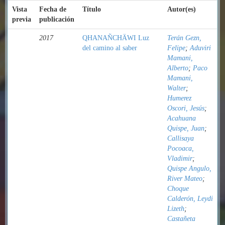
Vista
Fecha de
Título
Autor(es)
previa
publicación
2017
QHANAÑCHÄWI Luz
Terán Gezn,
del camino al saber
Felipe
;
Aduviri
Mamani,
Alberto
;
Paco
Mamani,
Walter
;
Humerez
Oscori, Jesús
;
Acahuana
Quispe, Juan
;
Callisaya
Pocoaca,
Vladimir
;
Quispe Angulo,
River Mateo
;
Choque
Calderón, Leydi
Lizeth
;
Castañeta