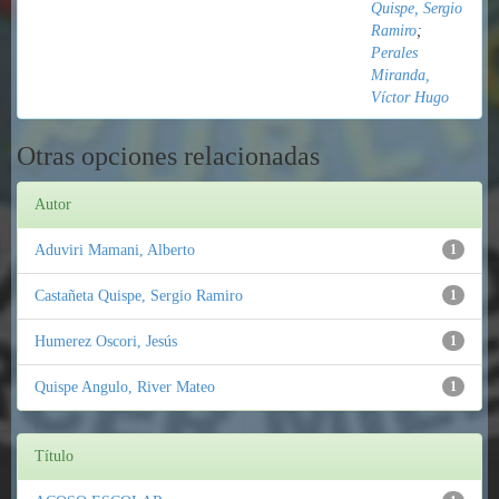
Quispe, Sergio
Ramiro
;
Perales
Miranda,
Víctor Hugo
Otras opciones relacionadas
Autor
Aduviri Mamani, Alberto
1
Castañeta Quispe, Sergio Ramiro
1
Humerez Oscori, Jesús
1
Quispe Angulo, River Mateo
1
Título