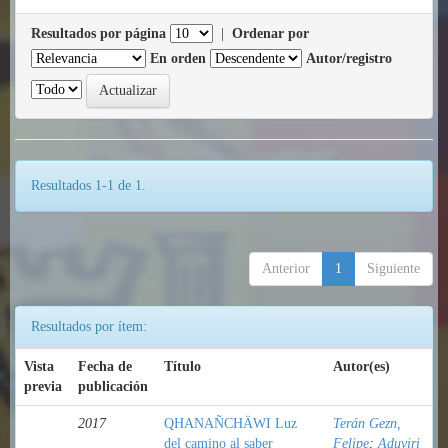
Resultados por página
|
Ordenar por
En orden
Autor/registro
Resultados 1-1 de 1.
Anterior
1
Siguiente
Resultados por ítem:
Vista
Fecha de
Título
Autor(es)
previa
publicación
2017
QHANAÑCHÄWI Luz
Terán Gezn,
del camino al saber
Felipe
;
Aduviri