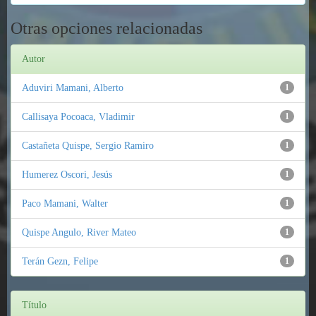
Otras opciones relacionadas
Autor
Aduviri Mamani, Alberto
1
Callisaya Pocoaca, Vladimir
1
Castañeta Quispe, Sergio Ramiro
1
Humerez Oscori, Jesús
1
Paco Mamani, Walter
1
Quispe Angulo, River Mateo
1
Terán Gezn, Felipe
1
Título