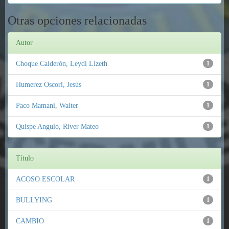
Otras opciones relacionadas
Autor
Choque Calderón, Leydi Lizeth
1
Humerez Oscori, Jesús
1
Paco Mamani, Walter
1
Quispe Angulo, River Mateo
1
Título
ACOSO ESCOLAR
1
BULLYING
1
CAMBIO
1