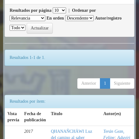
Resultados por página
|
Ordenar por
En orden
Autor/registro
Resultados 1-1 de 1.
Anterior
1
Siguiente
Resultados por ítem:
Vista
Fecha de
Título
Autor(es)
previa
publicación
2017
QHANAÑCHÄWI Luz
Terán Gezn,
del camino al saber
Felipe
;
Aduviri