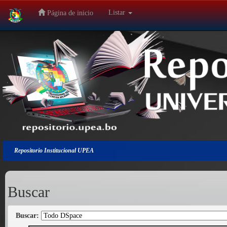
Listar
Página de inicio
Salir
de
la
navegación
Repositorio Institucional UPEA
Buscar
Buscar: