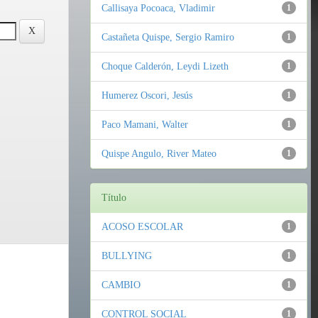
Callisaya Pocoaca, Vladimir
1
Castañeta Quispe, Sergio Ramiro
1
Choque Calderón, Leydi Lizeth
1
Humerez Oscori, Jesús
1
Paco Mamani, Walter
1
Quispe Angulo, River Mateo
1
Título
ACOSO ESCOLAR
1
BULLYING
1
CAMBIO
1
CONTROL SOCIAL
1