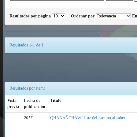
Resultados por página
|
Ordenar por
En
Resultados 1-1 de 1.
Resultados por ítem:
Vista
Fecha de
Título
previa
publicación
2017
QHANAÑCHÄWI Luz del camino al saber