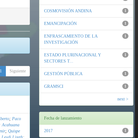
COSMOVISIÓN ANDINA
1
EMANCIPACIÓN
1
ENFRASCAMIENTO DE LA
1
INVESTIGACIÓN
ESTADO PLURINACIONAL Y
1
SECTORES T...
1
Siguiente
GESTIÓN PÚBLICA
1
GRAMSCI
1
next >
Fecha de lanzamiento
berto
;
Paco
;
Acahuana
2017
1
mir
;
Quispe
 Leydi Lizeth
;