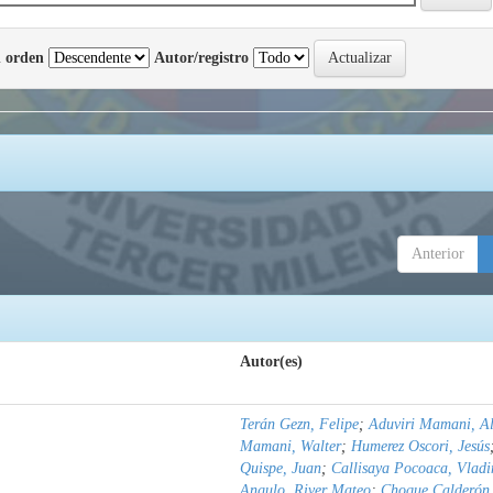
 orden
Autor/registro
Anterior
Autor(es)
Terán Gezn, Felipe
;
Aduviri Mamani, Al
Mamani, Walter
;
Humerez Oscori, Jesús
Quispe, Juan
;
Callisaya Pocoaca, Vladi
Angulo, River Mateo
;
Choque Calderón,