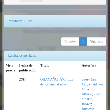
Resultados 1-1 de 1.
Anterior
1
Siguiente
Resultados por ítem:
Vista
Fecha de
Título
Autor(es)
previa
publicación
2017
QHANAÑCHÄWI Luz
Terán Gezn,
del camino al saber
Felipe
;
Aduviri
Mamani,
Alberto
;
Paco
Mamani,
Walter
;
Humerez