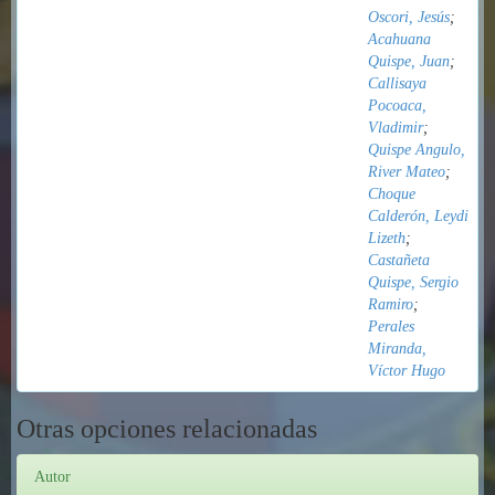
Oscori, Jesús
;
Acahuana
Quispe, Juan
;
Callisaya
Pocoaca,
Vladimir
;
Quispe Angulo,
River Mateo
;
Choque
Calderón, Leydi
Lizeth
;
Castañeta
Quispe, Sergio
Ramiro
;
Perales
Miranda,
Víctor Hugo
Otras opciones relacionadas
Autor