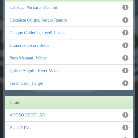
Callisaya Pocoaca, Vladimir
1
Castañeta Quispe, Sergio Ramiro
1
Choque Calderón, Leydi Lizeth
1
Humerez Oscori, Jesús
1
Paco Mamani, Walter
1
Quispe Angulo, River Mateo
1
Terán Gezn, Felipe
1
Título
ACOSO ESCOLAR
1
BULLYING
1