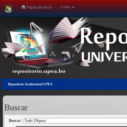
Listar
Página de inicio
Salir
de
la
navegación
Repositorio Institucional UPEA
Buscar
Buscar: