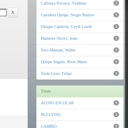
Callisaya Pocoaca, Vladimir
1
Castañeta Quispe, Sergio Ramiro
1
Choque Calderón, Leydi Lizeth
1
Humerez Oscori, Jesús
1
Paco Mamani, Walter
1
Quispe Angulo, River Mateo
1
Terán Gezn, Felipe
1
Título
ACOSO ESCOLAR
1
BULLYING
1
CAMBIO
1