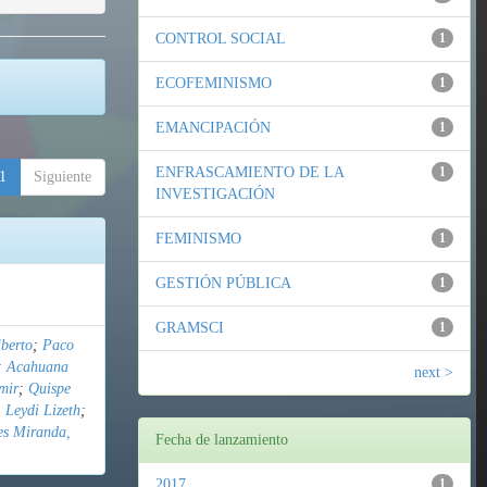
CONTROL SOCIAL
1
ECOFEMINISMO
1
EMANCIPACIÓN
1
ENFRASCAMIENTO DE LA
1
1
Siguiente
INVESTIGACIÓN
FEMINISMO
1
GESTIÓN PÚBLICA
1
GRAMSCI
1
berto
;
Paco
;
Acahuana
next >
mir
;
Quispe
 Leydi Lizeth
;
es Miranda,
Fecha de lanzamiento
2017
1