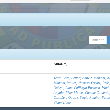
Anterior
Autor(es)
Terán Gezn, Felipe
;
Aduviri Mamani, Al
Mamani, Walter
;
Humerez Oscori, Jesús
Quispe, Juan
;
Callisaya Pocoaca, Vladi
Angulo, River Mateo
;
Choque Calderón,
Castañeta Quispe, Sergio Ramiro
;
Peral
Víctor Hugo