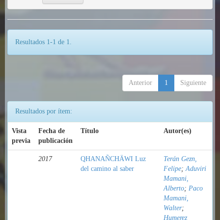
Resultados 1-1 de 1.
Anterior
1
Siguiente
Resultados por ítem:
Vista
Fecha de
Título
Autor(es)
previa
publicación
2017
QHANAÑCHÄWI Luz
Terán Gezn,
del camino al saber
Felipe
;
Aduviri
Mamani,
Alberto
;
Paco
Mamani,
Walter
;
Humerez