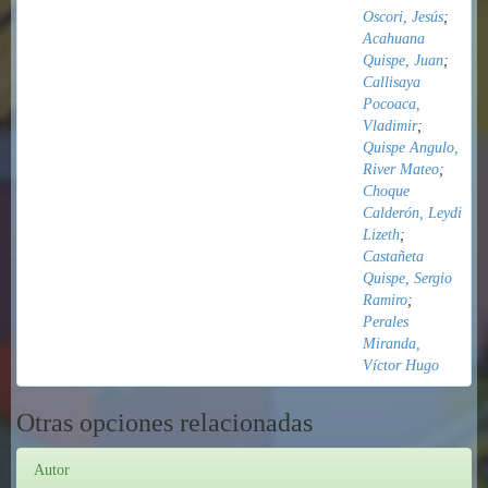
Oscori, Jesús
;
Acahuana
Quispe, Juan
;
Callisaya
Pocoaca,
Vladimir
;
Quispe Angulo,
River Mateo
;
Choque
Calderón, Leydi
Lizeth
;
Castañeta
Quispe, Sergio
Ramiro
;
Perales
Miranda,
Víctor Hugo
Otras opciones relacionadas
Autor