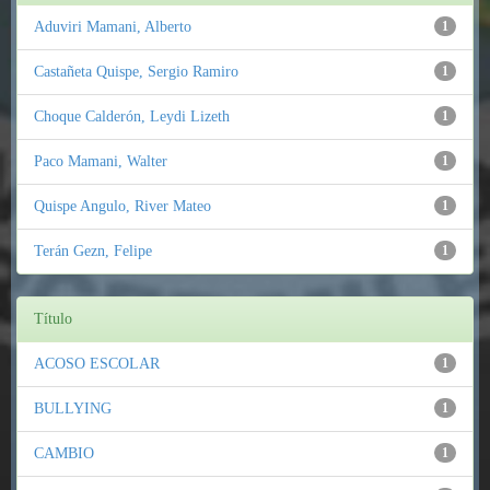
Aduviri Mamani, Alberto
1
Castañeta Quispe, Sergio Ramiro
1
Choque Calderón, Leydi Lizeth
1
Paco Mamani, Walter
1
Quispe Angulo, River Mateo
1
Terán Gezn, Felipe
1
Título
ACOSO ESCOLAR
1
BULLYING
1
CAMBIO
1