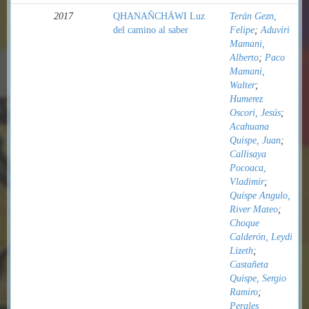
2017
QHANAÑCHÄWI Luz
Terán Gezn,
del camino al saber
Felipe
;
Aduviri
Mamani,
Alberto
;
Paco
Mamani,
Walter
;
Humerez
Oscori, Jesús
;
Acahuana
Quispe, Juan
;
Callisaya
Pocoaca,
Vladimir
;
Quispe Angulo,
River Mateo
;
Choque
Calderón, Leydi
Lizeth
;
Castañeta
Quispe, Sergio
Ramiro
;
Perales