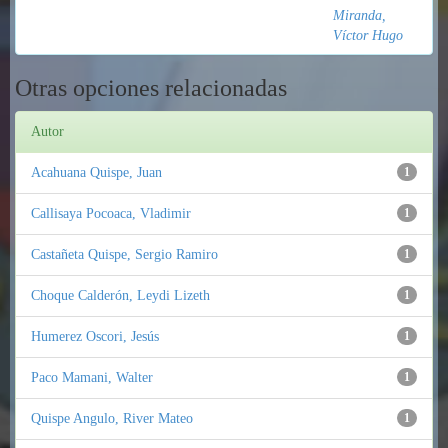
Miranda,
Víctor Hugo
Otras opciones relacionadas
Autor
Acahuana Quispe, Juan
1
Callisaya Pocoaca, Vladimir
1
Castañeta Quispe, Sergio Ramiro
1
Choque Calderón, Leydi Lizeth
1
Humerez Oscori, Jesús
1
Paco Mamani, Walter
1
Quispe Angulo, River Mateo
1