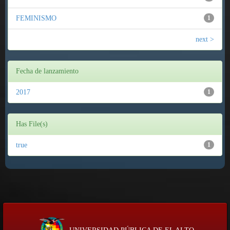
FEMINISMO
1
next >
Fecha de lanzamiento
2017
1
Has File(s)
true
1