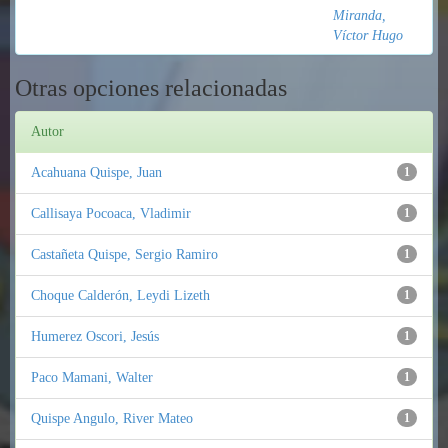
Miranda,
Víctor Hugo
Otras opciones relacionadas
Autor
Acahuana Quispe, Juan
1
Callisaya Pocoaca, Vladimir
1
Castañeta Quispe, Sergio Ramiro
1
Choque Calderón, Leydi Lizeth
1
Humerez Oscori, Jesús
1
Paco Mamani, Walter
1
Quispe Angulo, River Mateo
1