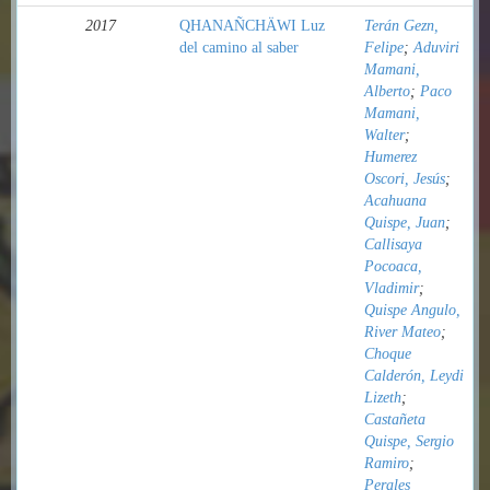
2017
QHANAÑCHÄWI Luz
Terán Gezn,
del camino al saber
Felipe
;
Aduviri
Mamani,
Alberto
;
Paco
Mamani,
Walter
;
Humerez
Oscori, Jesús
;
Acahuana
Quispe, Juan
;
Callisaya
Pocoaca,
Vladimir
;
Quispe Angulo,
River Mateo
;
Choque
Calderón, Leydi
Lizeth
;
Castañeta
Quispe, Sergio
Ramiro
;
Perales