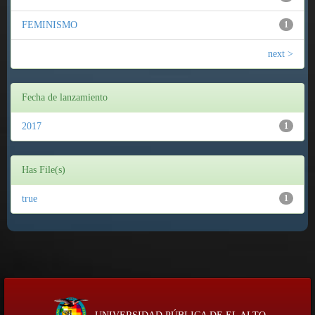
FEMINISMO
1
next >
Fecha de lanzamiento
2017
1
Has File(s)
true
1