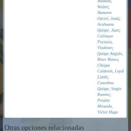
Mamani,
Walter
;
Humerez
Oscori, Jesús
;
Acahuana
Quispe, Juan
;
Callisaya
Pocoaca,
Vladimir
;
Quispe Angulo,
River Mateo
;
Choque
Calderón, Leydi
Lizeth
;
Castañeta
Quispe, Sergio
Ramiro
;
Perales
Miranda,
Víctor Hugo
Otras opciones relacionadas