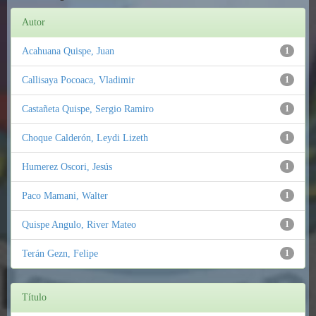
Autor
Acahuana Quispe, Juan
1
Callisaya Pocoaca, Vladimir
1
Castañeta Quispe, Sergio Ramiro
1
Choque Calderón, Leydi Lizeth
1
Humerez Oscori, Jesús
1
Paco Mamani, Walter
1
Quispe Angulo, River Mateo
1
Terán Gezn, Felipe
1
Título