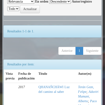
En orden
Autor/registro
Resultados 1-1 de 1.
Anterior
1
Siguiente
Resultados por ítem:
Vista
Fecha de
Título
Autor(es)
previa
publicación
2017
QHANAÑCHÄWI Luz
Terán Gezn,
del camino al saber
Felipe
;
Aduviri
Mamani,
Alberto
;
Paco