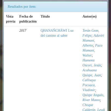
Resultados por ítem:
Vista
Fecha de
Título
Autor(es)
previa
publicación
2017
QHANAÑCHÄWI Luz
Terán Gezn,
del camino al saber
Felipe
;
Aduviri
Mamani,
Alberto
;
Paco
Mamani,
Walter
;
Humerez
Oscori, Jesús
;
Acahuana
Quispe, Juan
;
Callisaya
Pocoaca,
Vladimir
;
Quispe Angulo,
River Mateo
;
Choque
Calderón, Leydi