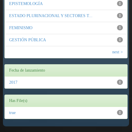
EPISTEMOLOGÍA
1
ESTADO PLURINACIONAL Y SECTORES T...
1
FEMINISMO
1
GESTIÓN PÚBLICA
1
next >
Fecha de lanzamiento
2017
1
Has File(s)
true
1