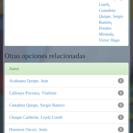
Lizeth
;
Castañeta
Quispe, Sergio
Ramiro
;
Perales
Miranda,
Víctor Hugo
Otras opciones relacionadas
Autor
Acahuana Quispe, Juan
1
Callisaya Pocoaca, Vladimir
1
Castañeta Quispe, Sergio Ramiro
1
Choque Calderón, Leydi Lizeth
1
Humerez Oscori, Jesús
1