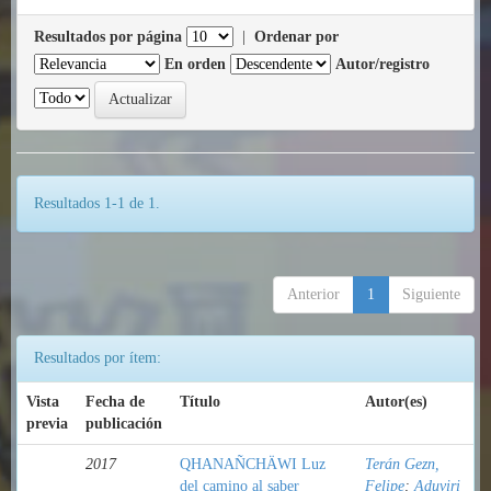
Resultados por página
|
Ordenar por
En orden
Autor/registro
Resultados 1-1 de 1.
Anterior
1
Siguiente
Resultados por ítem:
Vista
Fecha de
Título
Autor(es)
previa
publicación
2017
QHANAÑCHÄWI Luz
Terán Gezn,
del camino al saber
Felipe
;
Aduviri