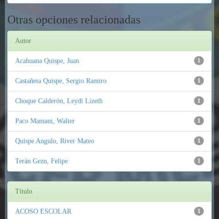
Otras opciones relacionadas
Autor
Acahuana Quispe, Juan
1
Castañeta Quispe, Sergio Ramiro
1
Choque Calderón, Leydi Lizeth
1
Paco Mamani, Walter
1
Quispe Angulo, River Mateo
1
Terán Gezn, Felipe
1
Título
ACOSO ESCOLAR
1