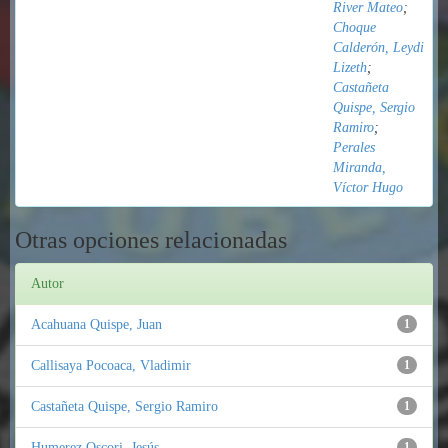
River Mateo
;
Choque
Calderón, Leydi
Lizeth
;
Castañeta
Quispe, Sergio
Ramiro
;
Perales
Miranda,
Víctor Hugo
Otras opciones relacionadas
Autor
Acahuana Quispe, Juan
1
Callisaya Pocoaca, Vladimir
1
Castañeta Quispe, Sergio Ramiro
1
Humerez Oscori, Jesús
1