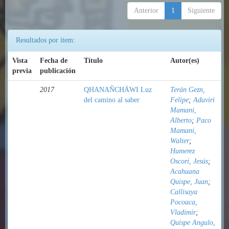
Anterior
1
Siguiente
Resultados por ítem:
Vista
Fecha de
Título
Autor(es)
previa
publicación
2017
QHANAÑCHÄWI Luz
Terán Gezn,
del camino al saber
Felipe
;
Aduviri
Mamani,
Alberto
;
Paco
Mamani,
Walter
;
Humerez
Oscori, Jesús
;
Acahuana
Quispe, Juan
;
Callisaya
Pocoaca,
Vladimir
;
Quispe Angulo,