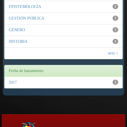
EPISTEMOLOGÍA
1
GESTIÓN PÚBLICA
1
GÉNERO
1
HISTORIA
1
next >
Fecha de lanzamiento
2017
1