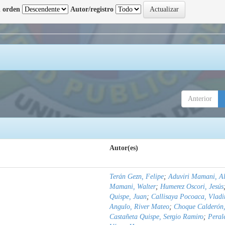
 orden
Autor/registro
Anterior
Autor(es)
Terán Gezn, Felipe
;
Aduviri Mamani, Al
Mamani, Walter
;
Humerez Oscori, Jesús
Quispe, Juan
;
Callisaya Pocoaca, Vladi
Angulo, River Mateo
;
Choque Calderón,
Castañeta Quispe, Sergio Ramiro
;
Peral