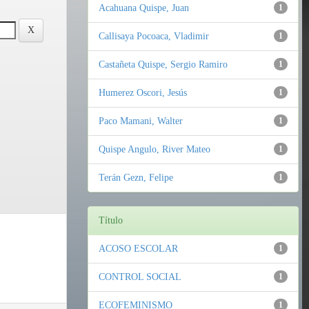
Acahuana Quispe, Juan
1
Callisaya Pocoaca, Vladimir
1
Castañeta Quispe, Sergio Ramiro
1
Humerez Oscori, Jesús
1
Paco Mamani, Walter
1
Quispe Angulo, River Mateo
1
Terán Gezn, Felipe
1
Título
ACOSO ESCOLAR
1
CONTROL SOCIAL
1
ECOFEMINISMO
1