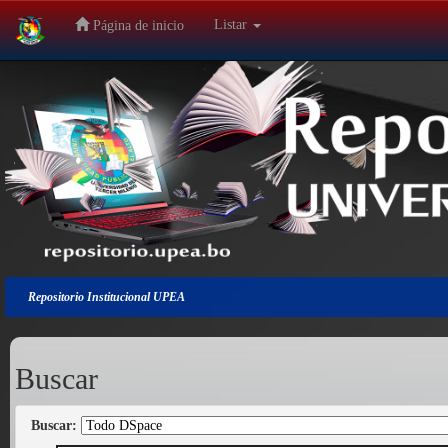
Listar
Página de inicio
Salir
de
la
navegación
Repositorio Institucional UPEA
Buscar
Buscar: