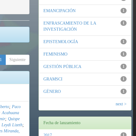
EMANCIPACIÓN
1
ENFRASCAMIENTO DE LA
1
INVESTIGACIÓN
EPISTEMOLOGÍA
1
FEMINISMO
1
1
Siguiente
GESTIÓN PÚBLICA
1
GRAMSCI
1
GÉNERO
1
next >
berto
;
Paco
;
Acahuana
mir
;
Quispe
Fecha de lanzamiento
 Leydi Lizeth
;
es Miranda,
2017
1