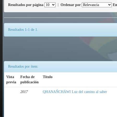
Resultados por página
|
Ordenar por
En
Resultados 1-1 de 1.
Resultados por ítem:
Vista
Fecha de
Título
previa
publicación
2017
QHANAÑCHÄWI Luz del camino al saber