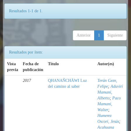
Resultados 1-1 de 1.
Anterior
1
Siguiente
Resultados por ítem:
Vista
Fecha de
Título
Autor(es)
previa
publicación
2017
QHANAÑCHÄWI Luz
Terán Gezn,
del camino al saber
Felipe
;
Aduviri
Mamani,
Alberto
;
Paco
Mamani,
Walter
;
Humerez
Oscori, Jesús
;
Acahuana