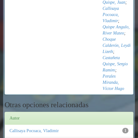
Quispe, Juan
;
Callisaya
Pocoaca,
Vladimir
;
Quispe Angulo,
River Mateo
;
Choque
Calderón, Leydi
Lizeth
;
Castañeta
Quispe, Sergio
Ramiro
;
Perales
Miranda,
Víctor Hugo
Otras opciones relacionadas
Autor
Callisaya Pocoaca, Vladimir
1