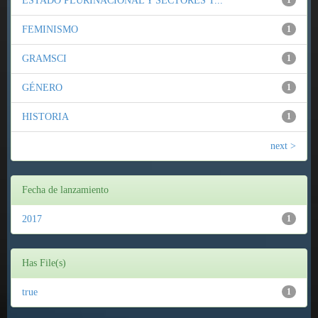
ESTADO PLURINACIONAL Y SECTORES T...
1
FEMINISMO
1
GRAMSCI
1
GÉNERO
1
HISTORIA
1
next >
Fecha de lanzamiento
2017
1
Has File(s)
true
1