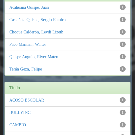
Acahuana Quispe, Juan
1
Castañeta Quispe, Sergio Ramiro
1
Choque Calderón, Leydi Lizeth
1
Paco Mamani, Walter
1
Quispe Angulo, River Mateo
1
Terán Gezn, Felipe
1
Título
ACOSO ESCOLAR
1
BULLYING
1
CAMBIO
1