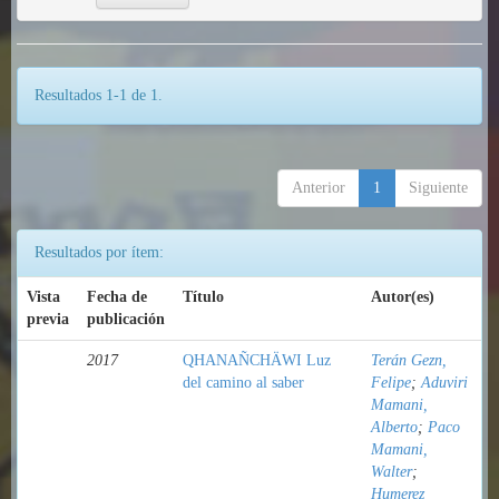
Resultados 1-1 de 1.
Anterior
1
Siguiente
Resultados por ítem:
Vista
Fecha de
Título
Autor(es)
previa
publicación
2017
QHANAÑCHÄWI Luz
Terán Gezn,
del camino al saber
Felipe
;
Aduviri
Mamani,
Alberto
;
Paco
Mamani,
Walter
;
Humerez