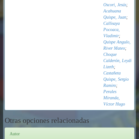
Oscori, Jesús
;
Acahuana
Quispe, Juan
;
Callisaya
Pocoaca,
Vladimir
;
Quispe Angulo,
River Mateo
;
Choque
Calderón, Leydi
Lizeth
;
Castañeta
Quispe, Sergio
Ramiro
;
Perales
Miranda,
Víctor Hugo
Otras opciones relacionadas
Autor