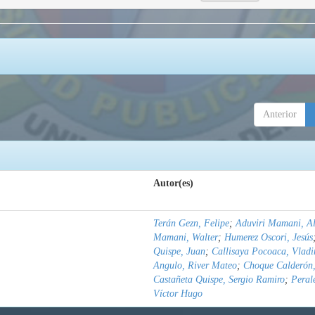
Anterior
Autor(es)
Terán Gezn, Felipe
;
Aduviri Mamani, Al
Mamani, Walter
;
Humerez Oscori, Jesús
Quispe, Juan
;
Callisaya Pocoaca, Vladi
Angulo, River Mateo
;
Choque Calderón,
Castañeta Quispe, Sergio Ramiro
;
Peral
Víctor Hugo