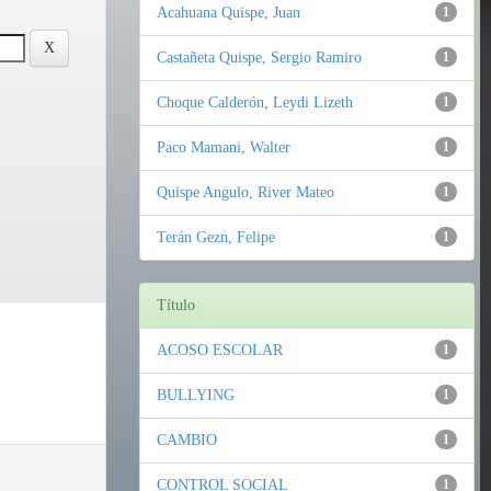
Acahuana Quispe, Juan
1
Castañeta Quispe, Sergio Ramiro
1
Choque Calderón, Leydi Lizeth
1
Paco Mamani, Walter
1
Quispe Angulo, River Mateo
1
Terán Gezn, Felipe
1
Título
ACOSO ESCOLAR
1
BULLYING
1
CAMBIO
1
CONTROL SOCIAL
1