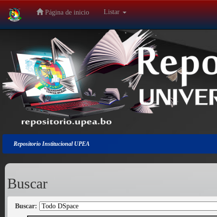
Listar
Página de inicio
Salir
de
la
navegación
Repositorio Institucional UPEA
Buscar
Buscar: