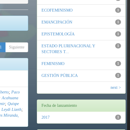
ECOFEMINISMO
1
EMANCIPACIÓN
1
EPISTEMOLOGÍA
1
ESTADO PLURINACIONAL Y
1
1
Siguiente
SECTORES T...
FEMINISMO
1
GESTIÓN PÚBLICA
1
next >
berto
;
Paco
;
Acahuana
mir
;
Quispe
Fecha de lanzamiento
 Leydi Lizeth
;
es Miranda,
2017
1