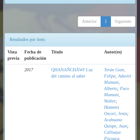
Anterior
1
Siguiente
Resultados por ítem:
Vista
Fecha de
Título
Autor(es)
previa
publicación
2017
QHANAÑCHÄWI Luz
Terán Gezn,
del camino al saber
Felipe
;
Aduviri
Mamani,
Alberto
;
Paco
Mamani,
Walter
;
Humerez
Oscori, Jesús
;
Acahuana
Quispe, Juan
;
Callisaya
Pocoaca,