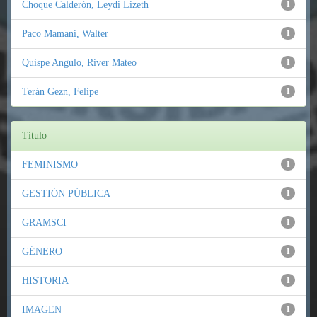
Choque Calderón, Leydi Lizeth
1
Paco Mamani, Walter
1
Quispe Angulo, River Mateo
1
Terán Gezn, Felipe
1
Título
FEMINISMO
1
GESTIÓN PÚBLICA
1
GRAMSCI
1
GÉNERO
1
HISTORIA
1
IMAGEN
1