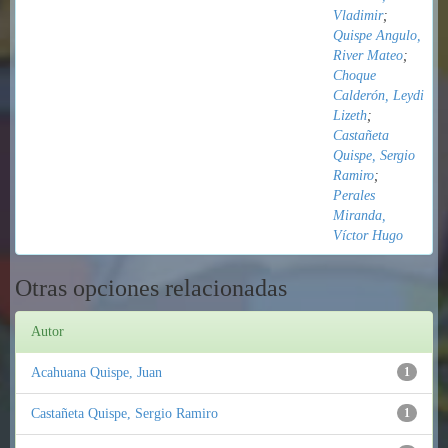
Vladimir
;
Quispe Angulo,
River Mateo
;
Choque
Calderón, Leydi
Lizeth
;
Castañeta
Quispe, Sergio
Ramiro
;
Perales
Miranda,
Víctor Hugo
Otras opciones relacionadas
Autor
Acahuana Quispe, Juan
1
Castañeta Quispe, Sergio Ramiro
1